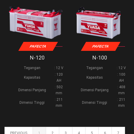
PAFECTA
PAFECTA
N-120
N-100
Tegangan
: 12 V
Tegangan
: 12 V
: 120
: 100
Kapasitas
Kapasitas
AH
AH
: 502
: 408
Dimensi Panjang
Dimensi Panjang
mm
mm
: 211
: 211
Dimensi Tinggi
Dimensi Tinggi
mm
mm
PREVIOUS
1
2
3
4
5
6
7