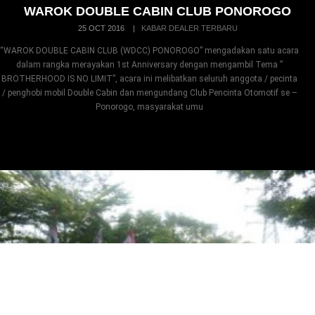
WAROK DOUBLE CABIN CLUB PONOROGO
25 OCT 2016
|
KABAR DEALER TERBARU
“WAROK DOUBLE CABIN CLUB (WDCC) PONOROGO” mengadakan satu acara
dalam rangka merayakan 1st Anniversary dengan mengambil Tema ”
BROTHERHOOD IS NO LIMIT”, acara ini melibatkan seluruh anggota / pecinta
/ penghobi mobil Double Cabin dan mengundang Club Pencinta Otomotif se –
Ponorogo, masyarakat umu