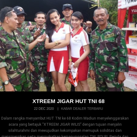
XTREEM JIGAR HUT TNI 68
22 DEC 2020
|
KABAR DEALER TERBARU
Dalam rangka menyambut HUT TNI ke 68 Kodim Madiun menyelenggarakan
acara yang bertajuk “XTREEM JIGAR WILIS” dengan tujuan menjalin
silahturahmi dan mewujudkan kekompakan memupuk soliditas dan
mensinergikan serta meningkatkan kemanunggalan TNI, POLRI, Pemda dan