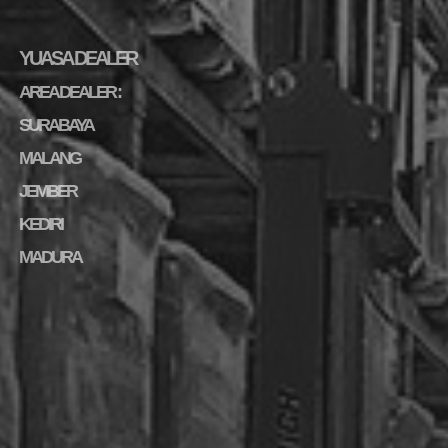
YUASA DEALER
AREA DEALER :
SURABAYA
MALANG
JEMBER
KEDIRI
MADURA